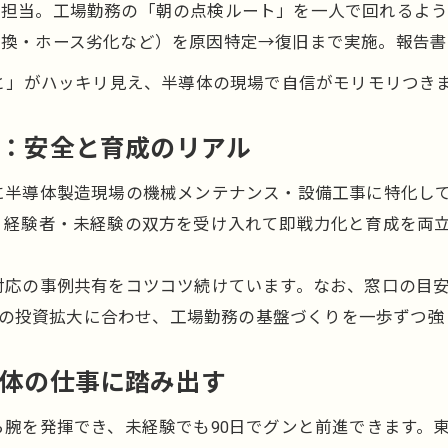
業を担当。工場勤務の「朝の点検ルート」を一人で回れるよ
ー交換・ホース劣化など）を原因特定→復旧まで実施。報告
と」がハッキリ見え、半導体の現場で自信がモリモリつき
ら：安全と育成のリアル
に半導体製造現場の機械メンテナンス・設備工事に特化し
、経験者・未経験の双方を受け入れて即戦力化と育成を両
対応の事例共有をコツコツ続けています。なお、窓口の目
6年の投資拡大に合わせ、工場勤務の基盤づくりを一歩ずつ
導体の仕事に踏み出す
腕を発揮でき、未経験でも90日でグンと前進できます。