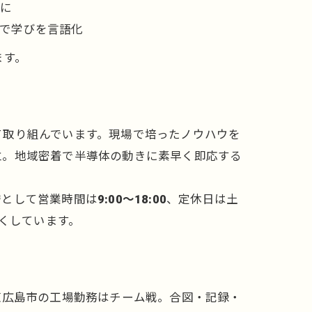
うに
書で学びを言語化
ます。
て取り組んでいます。現場で培ったノウハウを
立。地域密着で半導体の動きに素早く即応する
安として営業時間は
9:00～18:00
、定休日は土
強くしています。
東広島市の工場勤務はチーム戦。合図・記録・