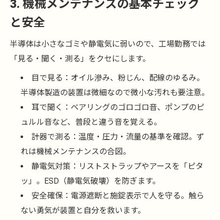
3. 機械メンテナンスの基本チェック
と安全
半導体は小さなゴミや静電気に弱いので、工場勤務では
「見る・聞く・測る」をクセにします。
目で見る：オイル滲み、粉じん、配線のゆるみ。
半導体製造の装置は微細なので微小な汚れも要注意。
耳で聞く：ベアリングのゴロゴロ音、ポンプのピ
ュルル音など、普段と違う音を覚える。
計器で測る：温度・圧力・流量の基準を確認。ず
れは機械メンテナンスの合図。
静電気対策：リストストラップやアースを「ピタ
ッ」。ESD（静電気破壊）を防ぎます。
安全確保：電源遮断と施錠表示で人を守る。触ら
ない勇気が装置と自分を救います。