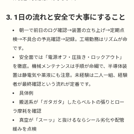
3. 1日の流れと安全で大事にすること
朝一で前日のログ確認→装置の立ち上げ→定期点
検→不具合の予兆確認→記録。工場勤務はリズムが命
です。
安全面では「電源オフ・圧抜き・ロックアウト」
を徹底。機械メンテナンスは手順が命綱で、半導体装
置は静電気や薬液にも注意。未経験は二人一組、経験
者が最終確認という流れが定番です。
具体例
搬送系が「ガタガタ」したらベルトの張りとロー
ラ摩耗を確認
真空が「スーッ」と抜けるならシール劣化や配管
緩みを点検